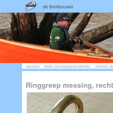
de Bootbouwer
voorpagina
beslag: vast gemonteerde onderdelen
ringgrepen, de
Ringgreep messing, recht