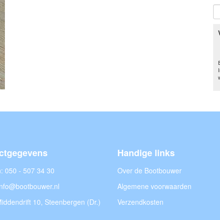
ctgegevens
Handige links
n:
050 - 507 34 30
Over de Bootbouwer
info@bootbouwer.nl
Algemene voorwaarden
iddendrift 10, Steenbergen (Dr.)
Verzendkosten