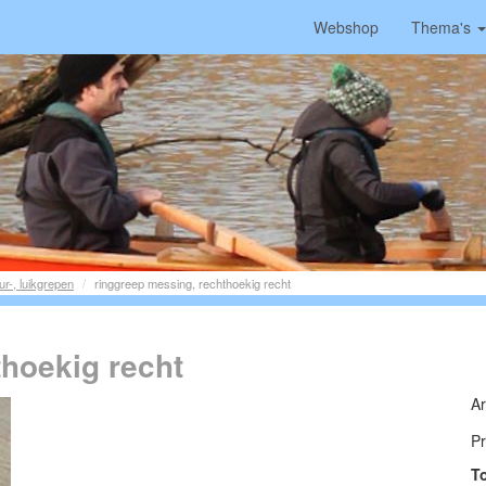
Webshop
Thema's
ur-, luikgrepen
ringgreep messing, rechthoekig recht
hoekig recht
Ar
Pr
T