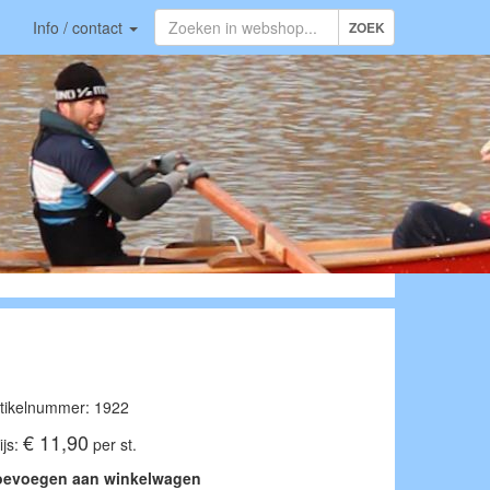
Info / contact
ZOEK
tikelnummer: 1922
€ 11,90
ijs:
per st.
oevoegen aan winkelwagen