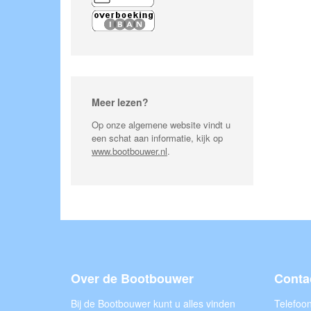
Meer lezen?
Op onze algemene website vindt u
een schat aan informatie, kijk op
www.bootbouwer.nl
.
Over de Bootbouwer
Conta
Bij de Bootbouwer kunt u alles vinden
Telefoo