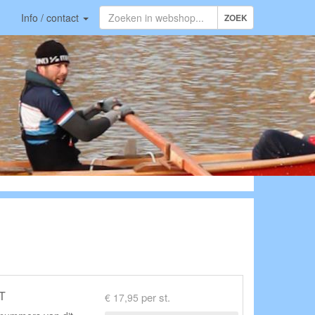
Info / contact
ZOEK
T
per st.
€ 17,95