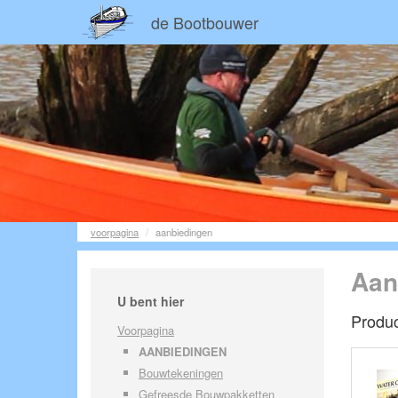
de Bootbouwer
voorpagina
aanbiedingen
Aan
U bent hier
Produc
Voorpagina
AANBIEDINGEN
Bouwtekeningen
Gefreesde Bouwpakketten